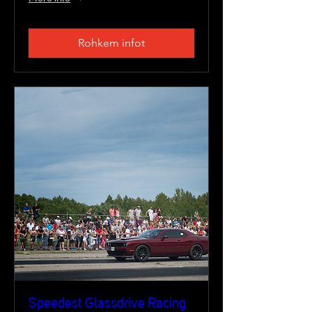
Rohkem infot
Speedest Glassdrive Racing