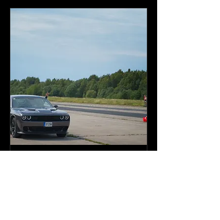
DCCE dragrace treeningpäev!
L, 25. mai
More info