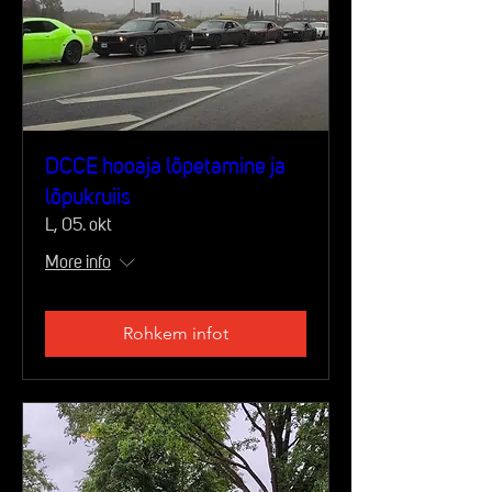
DCCE hooaja lõpetamine ja
lõpukruiis
L, 05. okt
More info
Rohkem infot