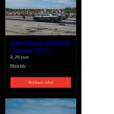
EDRA Nationals 2024 (DCCE
Challenger CUP 2.)
R, 28. juuni
More info
Rohkem infot