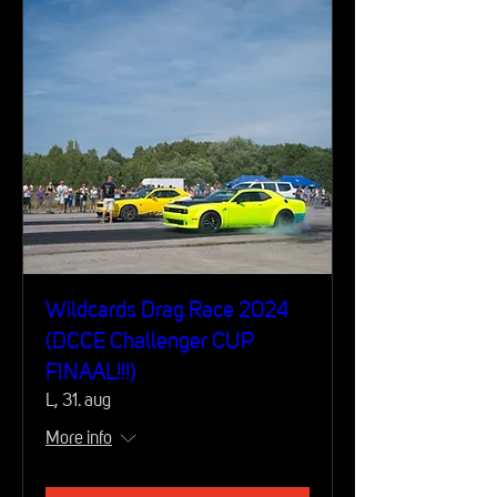
Wildcards Drag Race 2024
(DCCE Challenger CUP
FINAAL!!!)
L, 31. aug
More info