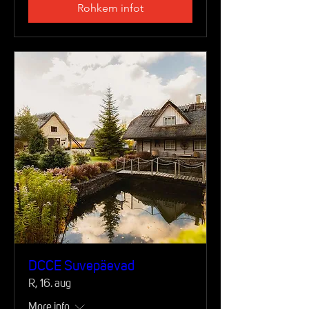
Rohkem infot
DCCE Suvepäevad
R, 16. aug
More info