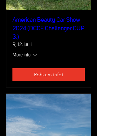
American Beauty Car Show
2024 (DCCE Challenger CUP
3.)
R, 12. juuli
More info
Rohkem infot