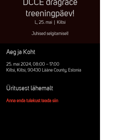
DCCE dragrace
treeningpäev!
L, 25. mai
  |  
Kiltsi
Juhised selgitamisel!
Aeg ja Koht
25. mai 2024, 08:00 – 17:00
Kiltsi, Kiltsi, 90430 Lääne County, Estonia
Üritusest lähemalt
Anna enda tulekust teada siin