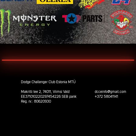
Dodge Challenger Club Estonia MTÜ
Makrilli tee 2, 74011, Viimsi Vald
dcceinfo@gmail.com
EE371010220297454226 SEB pank
+372 58041141
Reg. nr.: 80620930